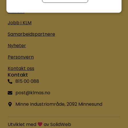
Om oss
Jobb i KLM
Samarbeidspartnere
Nyheter
Personvern
Kontakt oss
Kontakt
815 00 088
post@klmas.no
Minne Industriområde, 2092 Minnesund
Utviklet med
av
SolidWeb