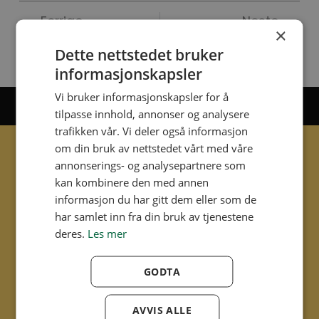
Forrige
Neste
×
Ny tømmeavtale
KLM bygger nye kontorlokaler
Dette nettstedet bruker
informasjonskapsler
Vi bruker informasjonskapsler for å
Vi har kompetanse og kapasitet som gjør oss til en
stabil samarbeidspartner!
tilpasse innhold, annonser og analysere
trafikken vår. Vi deler også informasjon
om din bruk av nettstedet vårt med våre
annonserings- og analysepartnere som
kan kombinere den med annen
informasjon du har gitt dem eller som de
KLM Miljø AS har over 50 års erfaring, vårt
har samlet inn fra din bruk av tjenestene
nedslagsfelt er Oslo, Akershus, Innlandet. Vi har 12
deres.
Les mer
ansatte, 10 store biler, 1 stk. Rørinspeksjonsbil med
TV-kamera og 1 varebil.
GODTA
Sider
AVVIS ALLE
Våre tjenester