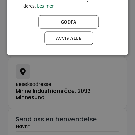
815 00 088
deres.
Les mer
GODTA
AVVIS ALLE
Send e-post
post@klmas.no
Besøksadresse
Minne Industriområde, 2092
Minnesund
Send oss en henvendelse
Navn*