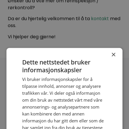
Ønsker du å vite mer om rørinspeksjon /
rørkontroll?
Da er du hjertelig velkommen til å ta
kontakt
med
oss.
Vi hjelper deg gjerne!
×
Dette nettstedet bruker
informasjonskapsler
Ta kontakt med oss
Vi bruker informasjonskapsler for å
Ring oss direkte eller fyll ut skjemaet for et
tilpasse innhold, annonser og analysere
uforpliktende tilbud.
trafikken vår. Vi deler også informasjon
om din bruk av nettstedet vårt med våre
annonserings- og analysepartnere som
kan kombinere den med annen
informasjon du har gitt dem eller som de
Ring oss - Døgnvakt 24/7
har samlet inn fra din bruk av tjenestene